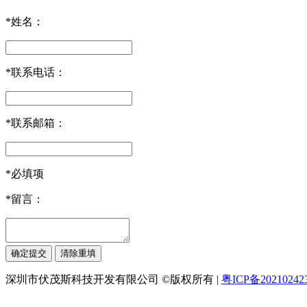
*姓名：
*联系电话：
*联系邮箱：
*必填项
*留言：
深圳市伏茂斯科技开发有限公司 ©版权所有 |
粤ICP备20210242